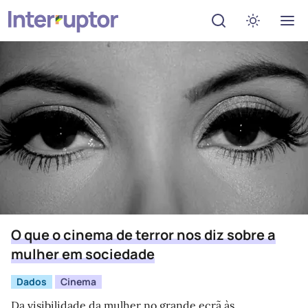
Abrir menu de de
Ativar mo
O que o cinema de terror nos diz sobre a
mulher em sociedade
Dados
Cinema
Da visibilidade da mulher no grande ecrã às