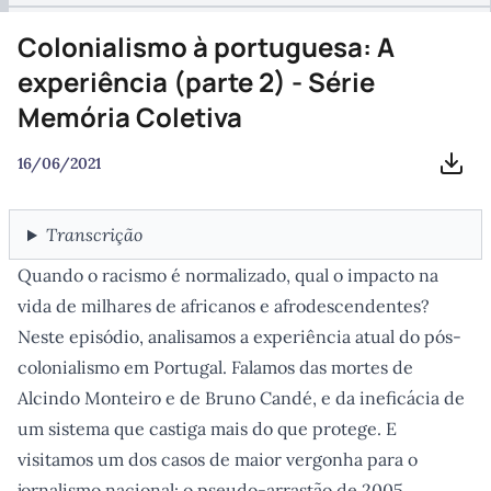
Re
Capítulo 3: Géneros, autores e expressão pessoal - Série
Colonialismo à portuguesa: A
Tiras
Re
experiência (parte 2) - Série
Capítulo 2: Argumento, traço e cor - Série Tiras
Memória Coletiva
Re
16/06/2021
Capítulo 1: Vinhetas, tiras e pranchas - Série Tiras
Tran
Re
Tiras: Guia de iniciação à BD - Trailer
Transcrição
Re
Quando o racismo é normalizado, qual o impacto na
Guardando a história da web
vida de milhares de africanos e afrodescendentes?
Re
Neste episódio, analisamos a experiência atual do pós-
Uma cultura é feita pelas suas cidades
colonialismo em Portugal. Falamos das mortes de
Re
Alcindo Monteiro e de Bruno Candé, e da ineficácia de
A cultura serve para quê? O (des)investimento cultural
um sistema que castiga mais do que protege. E
em Portugal
Re
visitamos um dos casos de maior vergonha para o
É no espaço físico que a humanidade se revela
jornalismo nacional: o pseudo-arrastão de 2005.