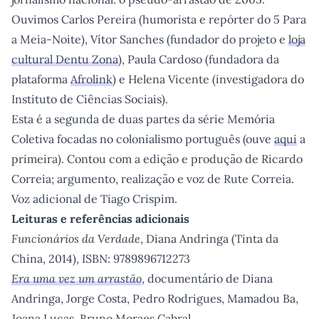
Re
Ouvimos Carlos Pereira (humorista e repórter do 5 Para
Um ecrã que nos aproxima
a Meia-Noite), Vítor Sanches (fundador do projeto e
loja
Re
cultural Dentu Zona
), Paula Cardoso (fundadora da
Uma biblioteca não se faz só de livros
plataforma
Afrolink
) e Helena Vicente (investigadora do
Re
Instituto de Ciências Sociais).
Editorial de lançamento
Esta é a segunda de duas partes da série Memória
Re
Coletiva focadas no colonialismo português (ouve
aqui
a
primeira). Contou com a edição e produção de Ricardo
Correia; argumento, realização e voz de Rute Correia.
Voz adicional de Tiago Crispim.
Leituras e referências adicionais
Funcionários da Verdade
, Diana Andringa (Tinta da
China, 2014), ISBN: 9789896712273
Era uma vez um arrastão
, documentário de Diana
Andringa, Jorge Costa, Pedro Rodrigues, Mamadou Ba,
Joana Lucas, Bruno Moraes Cabral