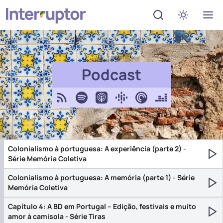
Abrir menu de de
Ativar mo
Podcast
Feed RSS
Spotify
Apple Podcasts
Google Podcasts
Pocket Casts
Deezer
Colonialismo à portuguesa: A experiência (parte 2) -
Série Memória Coletiva
Re
Colonialismo à portuguesa: A memória (parte 1) - Série
Memória Coletiva
Re
Capítulo 4: A BD em Portugal – Edição, festivais e muito
amor à camisola - Série Tiras