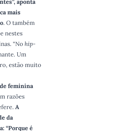
ntes”, aponta
ica mais
ão
. O também
e nestes
inas. “No
hip-
onante. Um
ro, estão muito
ade feminina
om razões
efere.
A
de da
a: “Porque é