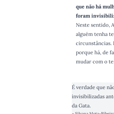
que não há mul
foram invisibili
Neste sentido, A
alguém tenha te
circunstâncias.
porque há, de fa
mudar com o t
É verdade que não 
invisibilizadas a
da Gata.
–
Silvana Mota-Ribeir