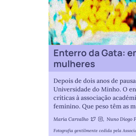
Enterro da Gata: 
mulheres
Depois de dois anos de pausa
Universidade do Minho. O ent
críticas à associação acadé
feminino. Que peso têm as m
Maria Carvalho
,
Nuno Diogo P
@mariaj_carvalho
@mariaj_carvalh
Fotografia gentilmente cedida pela Asso