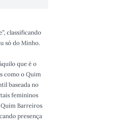
”, classificando
ou só do Minho.
àquilo que é o
cos como o Quim
ntil baseada no
tais femininos
o Quim Barreiros
arcando presença