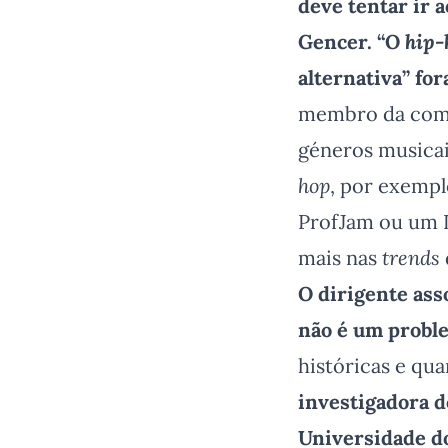
deve tentar ir 
Gencer. “O
hip-
alternativa” for
membro da comis
géneros musicais
hop
, por exempl
ProfJam ou um L
mais nas
trends
O dirigente ass
não é um proble
históricas e qua
investigadora 
Universidade do