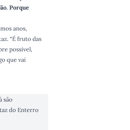
ão. Porque
imos anos,
z. “É fruto das
re possível,
go que vai
á são
rtaz do Enterro