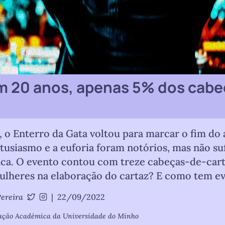
em 20 anos, apenas 5% dos cabe
, o Enterro da Gata voltou para marcar o fim do
usiasmo e a euforia foram notórios, mas não sufi
mica. O evento contou com treze cabeças-de-ca
ulheres na elaboração do cartaz? E como tem e
ereira
|
22/09/2022
o
@onunopereira
@nunodiogopereira
ciação Académica da Universidade do Minho