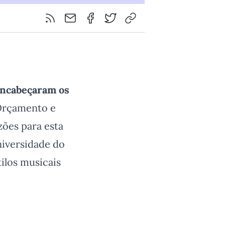
Feed RSS
Partilhar por email
Partilhar por Facebook
Partilhar por Twitter
Copiar o URL para este ar
 encabeçaram os
rçamento e
zões para esta
niversidade do
ilos musicais