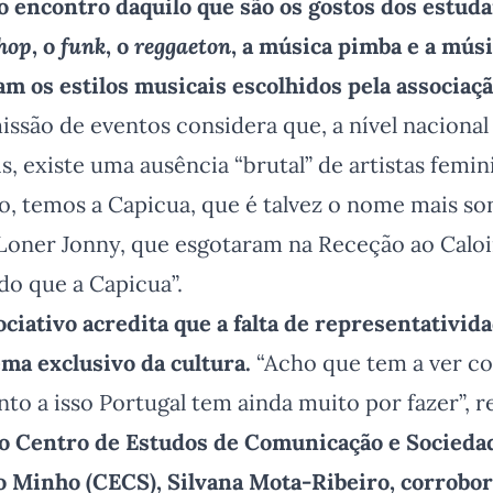
ao encontro daquilo que são os gostos dos estuda
hop
, o
funk
, o
reggaeton
, a música pimba e a mús
am os estilos musicais escolhidos pela associaç
são de eventos considera que, a nível nacional 
, existe uma ausência “brutal” de artistas femin
o, temos a Capicua, que é talvez o nome mais s
oner Jonny, que esgotaram na Receção ao Caloi
do que a Capicua”.
ociativo acredita que a falta de representativid
ma exclusivo da cultura.
“Acho que tem a ver c
nto a isso Portugal tem ainda muito por fazer”, r
do Centro de Estudos de Comunicação e Socieda
 Minho (CECS), Silvana Mota-Ribeiro, corrobor