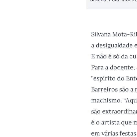
Silvana Mota-Rib
a desigualdade 
E não é só da cul
Para a docente, 
“espírito do En
Barreiros são a
machismo. “Aque
são extraordina
é o artista que
em várias festas