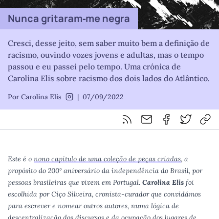
Nunca gritaram‑me negra
Cresci, desse jeito, sem saber muito bem a definição de
racismo, ouvindo vozes jovens e adultas, mas o tempo
passou e eu passei pelo tempo. Uma crónica de
Carolina Elis sobre racismo dos dois lados do Atlântico.
Por Carolina Elis
|
07/09/2022
carolhellis
Feed RSS
Partilhar por email
Partilhar por F
Partilhar 
Cop
Este é o
nono capítulo de uma coleção de peças criadas
, a
propósito do 200º aniversário da independência do Brasil, por
pessoas brasileiras que vivem em Portugal.
Carolina Elis
foi
escolhida por Ciço Silveira, cronista-curador que convidámos
para escrever e nomear outros autores, numa lógica de
descentralização dos discursos e da ocupação dos lugares de