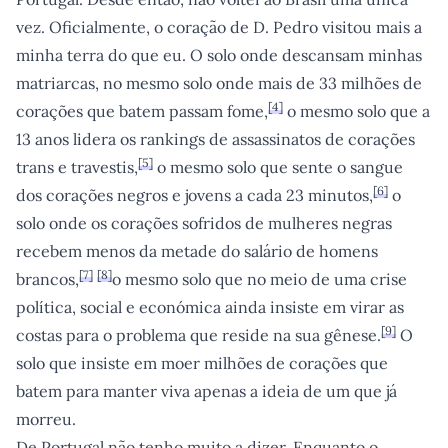
vez. Oficialmente, o coração de D. Pedro visitou mais a
minha terra do que eu. O solo onde descansam minhas
matriarcas, no mesmo solo onde mais de 33 milhões de
[
4
]
corações que batem passam fome,
o mesmo solo que a
13 anos lidera os rankings de assassinatos de corações
[
5
]
trans e travestis,
o mesmo solo que sente o sangue
[
6
]
dos corações negros e jovens a cada 23 minutos,
o
solo onde os corações sofridos de mulheres negras
recebem menos da metade do salário de homens
[
7
]
[
8
]
brancos,
o mesmo solo que no meio de uma crise
política, social e económica ainda insiste em virar as
[
9
]
costas para o problema que reside na sua gênese.
O
solo que insiste em moer milhões de corações que
batem para manter viva apenas a ideia de um que já
morreu.
De Portugal não tenho muito a dizer. Enquanto o