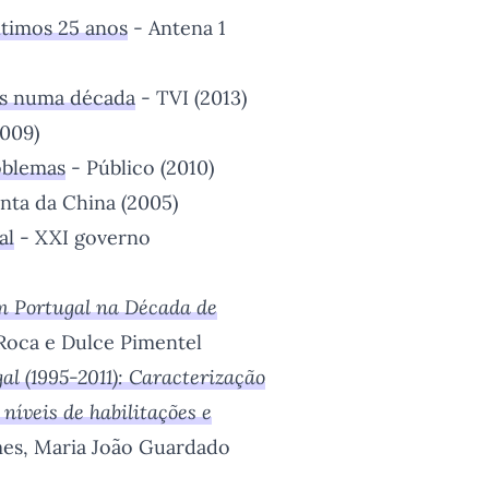
ltimos 25 anos
- Antena 1
as numa década
- TVI (2013)
2009)
roblemas
- Público (2010)
nta da China (2005)
al
- XXI governo
m Portugal na Década de
 Roca e Dulce Pimentel
l (1995-2011): Caracterização
níveis de habilitações e
mes, Maria João Guardado