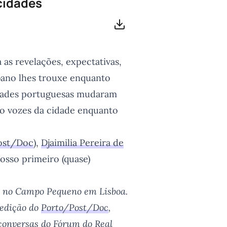
 cidades
Transferir
as revelações, expectativas,
bano lhes trouxe enquanto
cidades portuguesas mudaram
tro vozes da cidade enquanto
ost/Doc
),
Djaimilia Pereira de
osso primeiro (quase)
o) no Campo Pequeno em Lisboa.
 edição do
Porto/Post/Doc
,
conversas do Fórum do Real