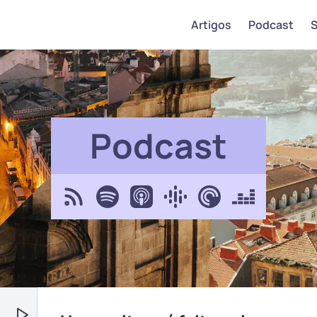
Artigos
Podcast
Podcast
Feed RSS
Spotify
Apple Podcasts
Google Podcasts
Pocket Casts
Deezer