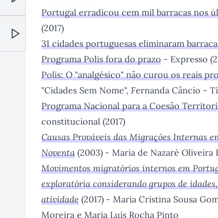
Reproduzir
Portugal erradicou cem mil barracas nos ú
(2017)
31 cidades portuguesas eliminaram barrac
Reproduzir
Programa Polis fora do prazo
- Expresso (
Polis: O "analgésico" não curou os reais p
"Cidades Sem Nome", Fernanda Câncio - Ti
Programa Nacional para a Coesão Territori
constitucional (2017)
Causas Prováveis das Migrações Internas e
Noventa
(2003) - Maria de Nazaré Oliveira
Movimentos migratórios internos em Portuga
exploratória considerando grupos de idades, 
atividade
(2017) - Maria Cristina Sousa Go
Moreira e Maria Luís Rocha Pinto