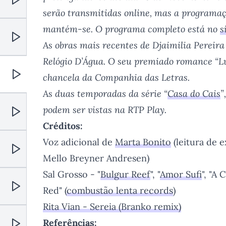
Reproduzir
serão transmitidas online, mas a programaç
mantém-se. O programa completo está no
s
As obras mais recentes de Djaimilia Pereira
Reproduzir
Relógio D’Água. O seu premiado romance “Lu
chancela da Companhia das Letras.
Reproduzir
As duas temporadas da série “
Casa do Cais
”
podem ser vistas na RTP Play.
Reproduzir
Créditos:
Voz adicional de
Marta Bonito
(leitura de 
Mello Breyner Andresen)
Reproduzir
Sal Grosso - "
Bulgur Reef
", "
Amor Sufi
", "A
Red" (
combustão lenta records
)
Reproduzir
Rita Vian - Sereia (Branko remix)
Referências: