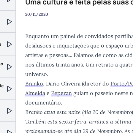
Uma cultura é feita pelas suas
Reproduzir
20/11/2020
Reproduzir
Enquanto um painel de convidados partilha 
e
desilusões e inquietações que o espaço ur
Reproduzir
artistas e pessoas... Falamos de como as 
ão
nos últimos trinta anos. Um retrato a qua
Reproduzir
universo.
Branko
, Dario Oliveira (diretor do
Porto/P
ie
Almeida
e
Peperan
guiam o passeio neste n
Reproduzir
documentário.
Branko atua esta noite (dia 20 de Novembr
Reproduzir
Também esta sexta-feira, arranca a sétima
prolongando-se até dia 29 de Novembro. As 