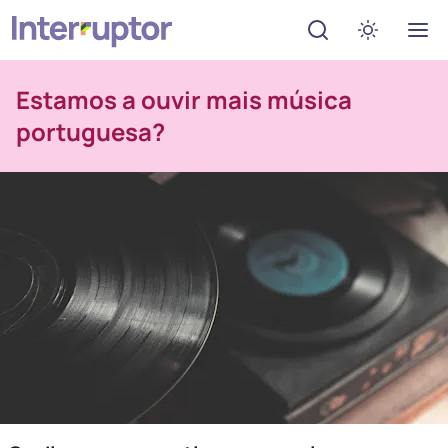
Abrir menu de de
Ativar mo
Estamos a ouvir mais música
portuguesa?