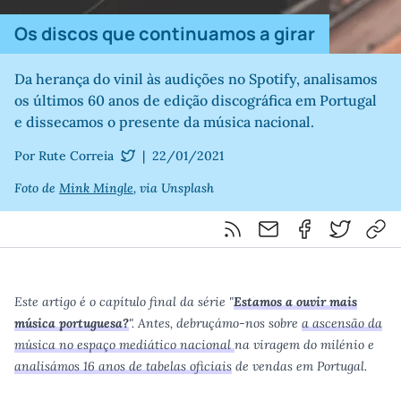
Os discos que continuamos a girar
Da herança do vinil às audições no Spotify, analisamos
os últimos 60 anos de edição discográfica em Portugal
e dissecamos o presente da música nacional.
Por Rute Correia
|
22/01/2021
@RuteRadio
Foto de
Mink Mingle
, via Unsplash
Feed RSS
Partilhar por email
Partilhar por F
Partilhar 
Cop
Este artigo é o capítulo final da série "
Estamos a ouvir mais
música portuguesa?
". Antes, debruçámo-nos sobre
a ascensão da
música no espaço mediático nacional
na viragem do milénio e
analisámos 16 anos de tabelas oficiais
de vendas em Portugal.