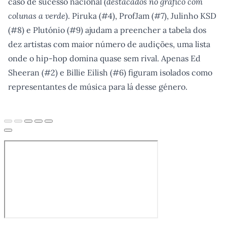
caso de sucesso nacional (
destacados no gráfico com
colunas a verde
). Piruka (#4), ProfJam (#7), Julinho KSD
(#8) e Plutónio (#9) ajudam a preencher a tabela dos
dez artistas com maior número de audições, uma lista
onde o hip-hop domina quase sem rival. Apenas Ed
Sheeran (#2) e Billie Eilish (#6) figuram isolados como
representantes de música para lá desse género.