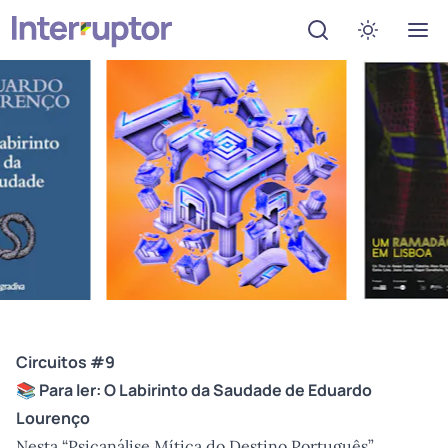
Abrir menu de de
Ativar mo
Circuitos #9
📚 Para ler:
O Labirinto da Saudade
de Eduardo
Lourenço
Nesta “Psicanálise Mítica do Destino Português”,