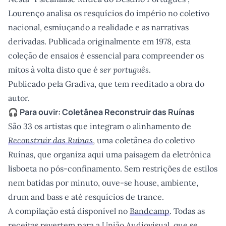
Lourenço analisa os resquícios do império no coletivo
nacional, esmiuçando a realidade e as narrativas
derivadas. Publicada originalmente em 1978, esta
coleção de ensaios é essencial para compreender os
mitos à volta disto que é
ser português
.
Publicado pela Gradiva, que tem reeditado a obra do
autor.
🎧 Para ouvir: Coletânea
Reconstruir das Ruínas
São 33 os artistas que integram o alinhamento de
Reconstruir das Ruínas
, uma coletânea do coletivo
Ruínas, que organiza aqui uma paisagem da eletrónica
lisboeta no pós-confinamento. Sem restrições de estilos
nem batidas por minuto, ouve-se house, ambiente,
drum and bass e até resquícios de trance.
A compilação está disponível no
Bandcamp
. Todas as
receitas revertem para a
União Audiovisual
, que se