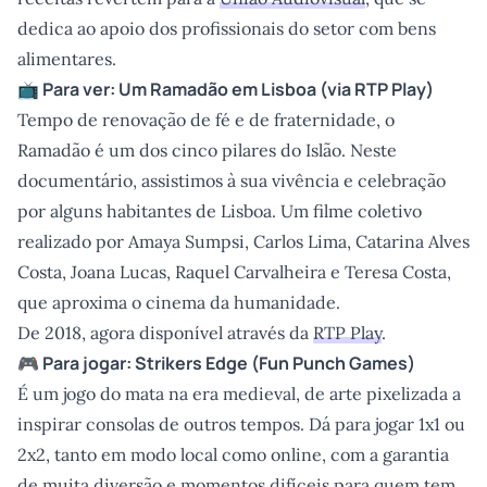
dedica ao apoio dos profissionais do setor com bens
alimentares.
📺 Para ver:
Um Ramadão em Lisboa
(via
RTP Play
)
Tempo de renovação de fé e de fraternidade, o
Ramadão é um dos cinco pilares do Islão. Neste
documentário, assistimos à sua vivência e celebração
por alguns habitantes de Lisboa. Um filme coletivo
realizado por Amaya Sumpsi, Carlos Lima, Catarina Alves
Costa, Joana Lucas, Raquel Carvalheira e Teresa Costa,
que aproxima o cinema da humanidade.
De 2018, agora disponível através da
RTP Play
.
🎮 Para jogar:
Strikers Edge
(
Fun Punch Games
)
É um jogo do mata na era medieval, de arte pixelizada a
inspirar consolas de outros tempos. Dá para jogar 1x1 ou
2x2, tanto em modo local como online, com a garantia
de muita diversão e momentos difíceis para quem tem