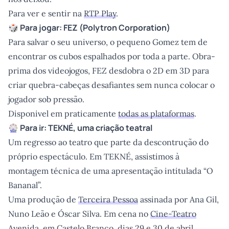
Para ver e sentir na
RTP Play
.
🎲 Para jogar: FEZ
(Polytron Corporation)
Para salvar o seu universo, o pequeno Gomez tem de
encontrar os cubos espalhados por toda a parte. Obra-
prima dos videojogos, FEZ desdobra o 2D em 3D para
criar quebra-cabeças desafiantes sem nunca colocar o
jogador sob pressão.
Disponivel em praticamente
todas as plataformas
.
🎡 Para ir:
TEKNÉ
, uma criação teatral
Um regresso ao teatro que parte da descontrução do
próprio espectáculo. Em TEKNÉ, assistimos à
montagem técnica de uma apresentação intitulada “O
Bananal”.
Uma produção de
Terceira Pessoa
assinada por Ana Gil,
Nuno Leão e Óscar Silva. Em cena no
Cine-Teatro
Avenida
, em Castelo Branco, dias 29 e 30 de abril.