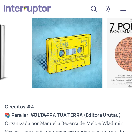
Abrir menu de de
Ativar mo
Circuitos #4
📚 Para ler: V̶O̶L̶T̶A̶ PRA TUA TERRA
(Editora Urutau)
Organizada por Manuella Bezerra de Melo e Wladimir
Vaz, esta antologia de poetas estrangeirxs é um retrato