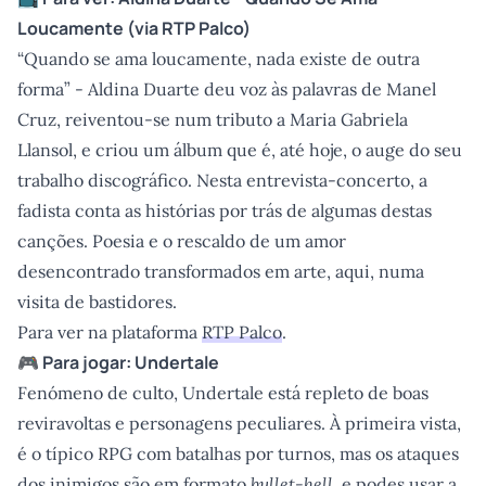
Loucamente
(via
RTP Palco
)
“Quando se ama loucamente, nada existe de outra
forma” - Aldina Duarte deu voz às palavras de Manel
Cruz, reiventou-se num tributo a Maria Gabriela
Llansol, e criou um álbum que é, até hoje, o auge do seu
trabalho discográfico. Nesta entrevista-concerto, a
fadista conta as histórias por trás de algumas destas
canções. Poesia e o rescaldo de um amor
desencontrado transformados em arte, aqui, numa
visita de bastidores.
Para ver na plataforma
RTP Palco
.
🎮 Para jogar: Undertale
Fenómeno de culto, Undertale está repleto de boas
reviravoltas e personagens peculiares. À primeira vista,
é o típico RPG com batalhas por turnos, mas os ataques
dos inimigos são em formato
bullet-hell
, e podes usar a