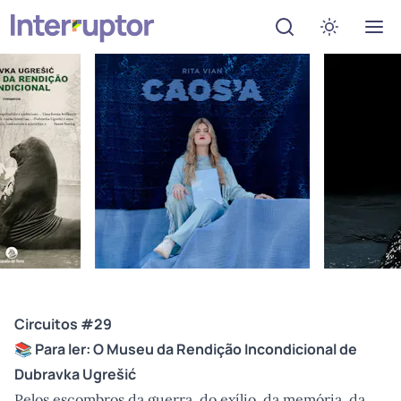
Abrir menu de de
Ativar mo
Circuitos #29
📚 Para ler:
O Museu da Rendição Incondicional
de
Dubravka Ugrešić
Pelos escombros da guerra, do exílio, da memória, da