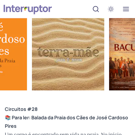
Abrir menu de de
Ativar mo
Circuitos #28
📚 Para ler:
Balada da Praia dos Cães
de José Cardoso
Pires
Um corpo é encontrado sem vida na praia. No início,