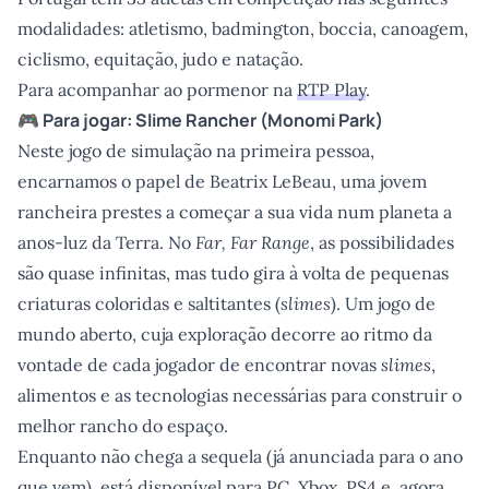
modalidades: atletismo, badmington, boccia, canoagem,
ciclismo, equitação, judo e natação.
Para acompanhar ao pormenor na
RTP Play
.
🎮 Para jogar:
Slime Rancher
(Monomi Park)
Neste jogo de simulação na primeira pessoa,
encarnamos o papel de Beatrix LeBeau, uma jovem
rancheira prestes a começar a sua vida num planeta a
anos-luz da Terra. No
Far, Far Range
, as possibilidades
são quase infinitas, mas tudo gira à volta de pequenas
criaturas coloridas e saltitantes (
slimes
). Um jogo de
mundo aberto, cuja exploração decorre ao ritmo da
vontade de cada jogador de encontrar novas
slimes
,
alimentos e as tecnologias necessárias para construir o
melhor rancho do espaço.
Enquanto não chega a sequela (já anunciada para o ano
que vem), está disponível para PC, Xbox, PS4 e, agora,