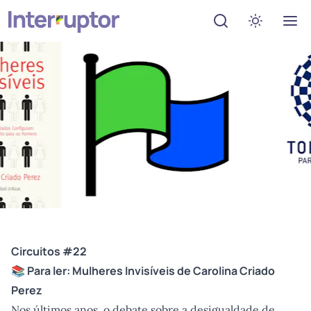
Abrir menu de de
Ativar mo
Circuitos #22
📚 Para ler:
Mulheres Invisíveis
de Carolina Criado
Perez
Nos últimos anos, o debate sobre a desigualdade de