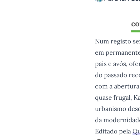
Num registo se
em permanente 
pais e avós, of
do passado rec
com a abertura
quase frugal, 
urbanismo dese
da modernidade
Editado pela
Qu