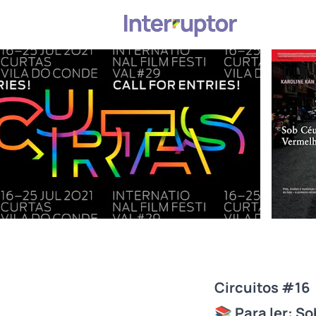
Circuitos #16
📚 Para ler:
So