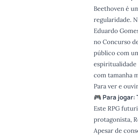
Beethoven é um
regularidade. N
Eduardo Gomes,
no Concurso de
público com um
espiritualidad
com tamanha m
Para ver e ouvi
🎮 Para jogar:
Este RPG futur
protagonista, 
Apesar de cons