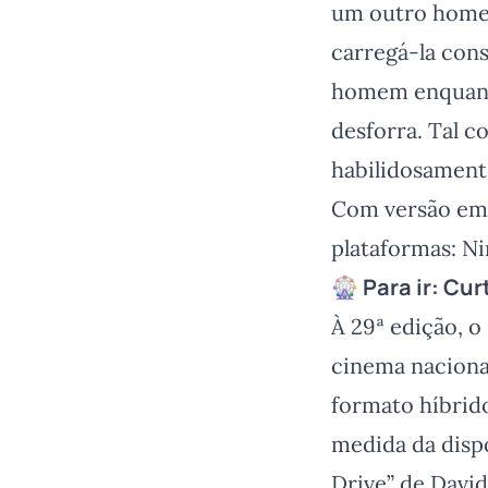
um outro homem
carregá-la con
homem enquanto
desforra. Tal 
habilidosament
Com versão em p
plataformas: N
🎡 Para ir:
Curt
À 29ª edição, o
cinema naciona
formato híbrid
medida da dispo
Drive” de Davi