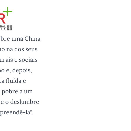
sobre uma China
o na dos seus
rais e sociais
o e, depois,
a fluída e
e pobre a um
 e o deslumbre
preendê-la”.