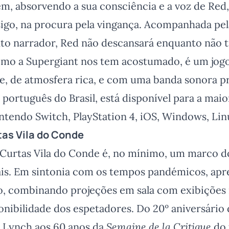
, absorvendo a sua consciência e a voz de Red,
sigo, na procura pela vingança. Acompanhada pel
 narrador, Red não descansará enquanto não ti
como a Supergiant nos tem acostumado, é um jo
e, de atmosfera rica, e com uma banda sonora p
ortuguês do Brasil, está disponível para a maio
intendo Switch, PlayStation 4, iOS, Windows, Li
as Vila do Conde
 Curtas Vila do Conde é, no mínimo, um marco do
is. Em sintonia com os tempos pandémicos, ap
o, combinando projeções em sala com exibições 
nibilidade dos espetadores. Do 20º aniversário
d Lynch aos 60 anos da
Semaine de la Critique
do 