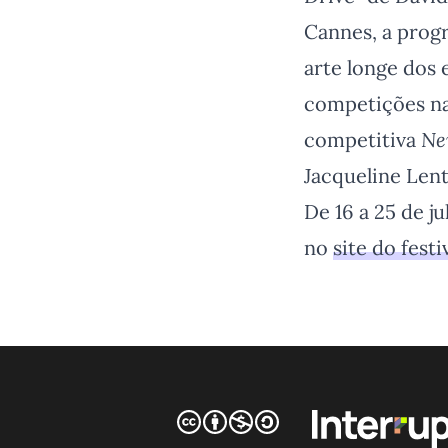
Cannes, a prog
arte longe dos 
competições na
competitiva
Ne
Jacqueline Len
De 16 a 25 de j
no
site do festi
CC BY-NC-SA