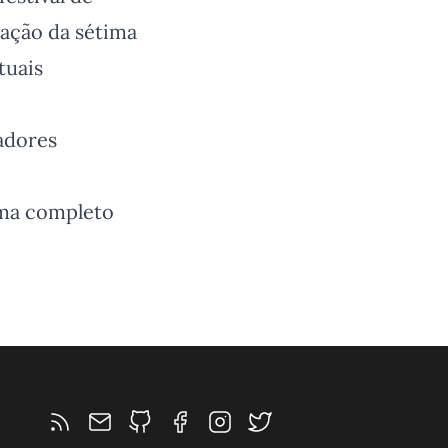
ração da sétima
tuais
adores
ama completo
Feed RSS
Ver o repositório do Interruptor no GitHub
Segue o Interruptor no Facebook
Segue o Interruptor no Instagra
Segue o Interruptor no Twit