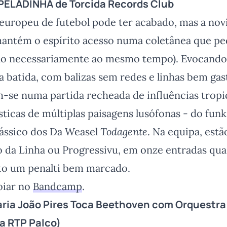
PELADINHA
de Torcida Records Club
uropeu de futebol pode ter acabado, mas a nov
antém o espírito acesso numa coletânea que p
não necessariamente ao mesmo tempo). Evocand
 batida, com balizas sem redes e linhas bem gas
m-se numa partida recheada de influências tropi
ísticas de múltiplas paisagens lusófonas - do fun
lássico dos Da Weasel
Todagente
. Na equipa, es
o da Linha ou Progressivu, em onze entradas qua
nto um penalti bem marcado.
oiar no
Bandcamp
.
ria João Pires Toca Beethoven com Orquestra
a RTP Palco)