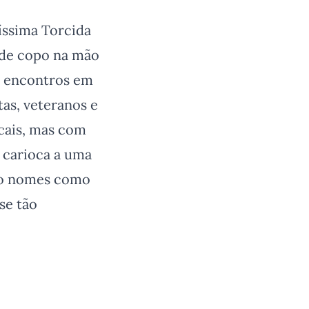
íssima Torcida
ede copo na mão
o encontros em
tas, veteranos e
cais, mas com
k carioca a uma
tão nomes como
se tão