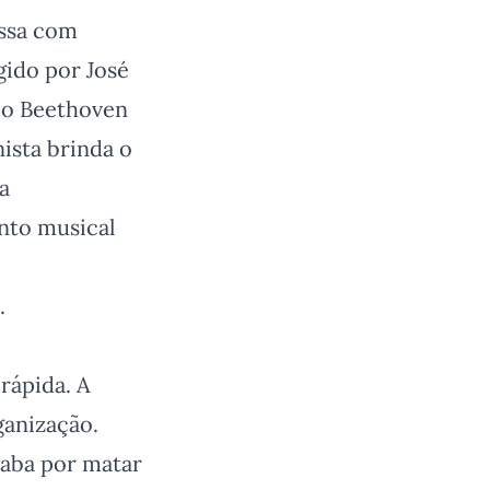
essa com
gido por José
io Beethoven
ista brinda o
a
nto musical
.
rápida. A
ganização.
caba por matar