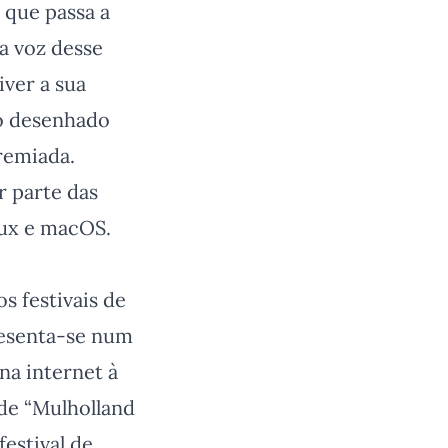
 que passa a
a voz desse
ver a sua
go desenhado
remiada.
r parte das
nux e macOS.
s festivais de
resenta-se num
na internet à
 de “Mulholland
festival de