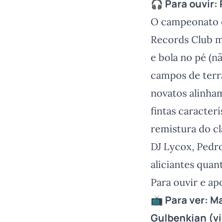
🎧 Para ouvir:
O campeonato e
Records Club m
e bola no pé (
campos de terra
novatos alinha
fintas caracter
remistura do c
DJ Lycox, Pedr
aliciantes qua
Para ouvir e ap
📺 Para ver:
Ma
Gulbenkian
(vi