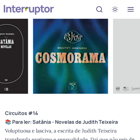
Abrir menu de de
Ativar mo
Circuitos #14
📚 Para ler:
Satânia - Novelas
de Judith Teixeira
Voluptuosa e lasciva, a escrita de Judith Teixeira
transborda erotismo e sensualidade. Daí que não seja de