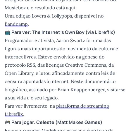
Musicbox e o resultado está aqui.
Uma edição Lovers & Lollypops, disponível no
Bandcamp
.
📺 Para ver:
The Internet’s Own Boy
(via Libreflix)
Programador e ativista, Aaron Swartz foi uma das
figuras mais importantes do movimento da cultura e
internet livres. Esteve envolvido na génese do
protocolo RSS, das licenças Creative Commons, da
Open Library, e lutou afincadamente contra leis de
censura apontadas à internet. Neste documentário
biográfico, assinado por Brian Knappenberger, visita-se
a sua vida e o seu legado.
Para ver livremente, na
plataforma de streaming
Libreflix
.
🎮 Para jogar:
Celeste
(Matt Makes Games)
Enquanto ajudas Madeline a escalar até ao topo da