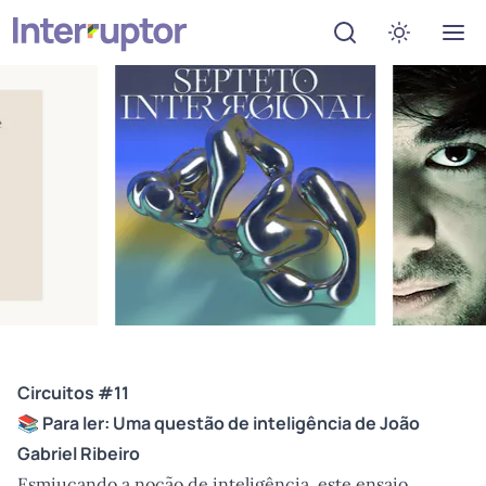
Abrir menu de de
Ativar mo
Circuitos #11
📚 Para ler:
Uma questão de inteligência
de João
Gabriel Ribeiro
Esmiuçando a noção de inteligência, este ensaio