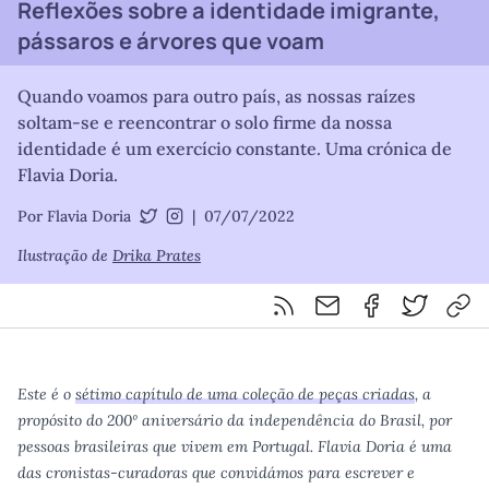
Reflexões sobre a identidade imigrante,
pássaros e árvores que voam
Quando voamos para outro país, as nossas raízes
soltam-se e reencontrar o solo firme da nossa
identidade é um exercício constante. Uma crónica de
Flavia Doria.
Por Flavia Doria
|
07/07/2022
@aflaviadoria
@aletraeffe
Ilustração de
Drika Prates
Feed RSS
Partilhar por email
Partilhar por F
Partilhar 
Cop
Este é o
sétimo capítulo de uma coleção de peças criadas
, a
propósito do 200º aniversário da independência do Brasil, por
pessoas brasileiras que vivem em Portugal. Flavia Doria é uma
das cronistas-curadoras que convidámos para escrever e