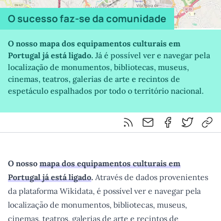
O sucesso faz-se da comunidade
O nosso
mapa dos equipamentos culturais em
Portugal já está ligado
.
Já é possível ver e navegar pela
localização de monumentos, bibliotecas, museus,
cinemas, teatros, galerias de arte e recintos de
espetáculo espalhados por todo o território nacional.
Feed RSS
Partilhar por email
Partilhar por F
Partilhar 
Cop
O nosso
mapa dos equipamentos culturais em
Portugal já está ligado
.
Através de dados provenientes
da plataforma Wikidata, é possível ver e navegar pela
localização de monumentos, bibliotecas, museus,
cinemas, teatros, galerias de arte e recintos de