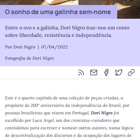
O sonho de uma galinha sem‑nome
Entre o ovo e a galinha, Dori Nigro traz-nos um conto
sobre liberdade, resistência e independência.
Por Dori Nigro
|
07/04/2022
Fotografia de Dori Nigro
Feed RSS
Partilhar por email
Partilhar por F
Partilhar 
Cop
Este é o quarto capítulo de uma coleção de peças criadas, a
propósito do 200º aniversário da independência do Brasil, por
pessoas brasileiras que vivem em Portugal.
Dori Nigro
foi
escolhido por Luca Argel, um dos cronistas-curadores que
convidámos para escrever e nomear outros autores, numa lógica
de descentralização dos discursos e da ocupação dos lugares de