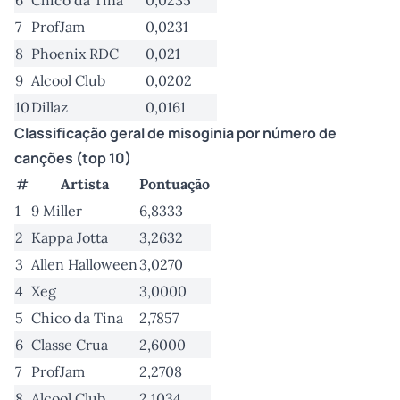
6
Chico da Tina
0,0235
7
ProfJam
0,0231
8
Phoenix RDC
0,021
9
Alcool Club
0,0202
10
Dillaz
0,0161
Classificação geral de misoginia por número de
canções (top 10)
#
Artista
Pontuação
1
9 Miller
6,8333
2
Kappa Jotta
3,2632
3
Allen Halloween
3,0270
4
Xeg
3,0000
5
Chico da Tina
2,7857
6
Classe Crua
2,6000
7
ProfJam
2,2708
8
Alcool Club
2,1034