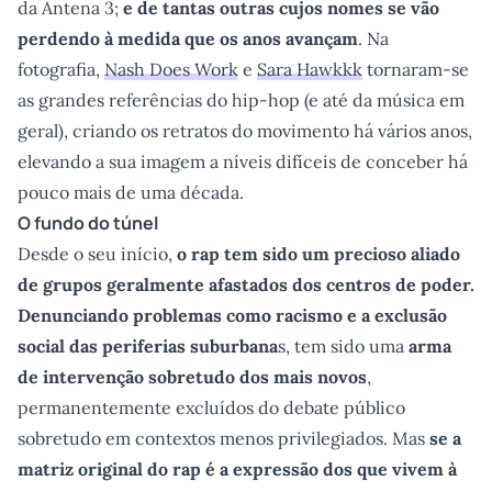
da Antena 3;
e de tantas outras cujos nomes se vão
perdendo à medida que os anos avançam
. Na
fotografia,
Nash Does Work
e
Sara Hawkkk
tornaram-se
as grandes referências do hip-hop (e até da música em
geral), criando os retratos do movimento há vários anos,
elevando a sua imagem a níveis difíceis de conceber há
pouco mais de uma década.
O fundo do túnel
Desde o seu início,
o rap tem sido um precioso aliado
de grupos geralmente afastados dos centros de poder.
Denunciando problemas como racismo e a exclusão
social das periferias suburbana
s, tem sido uma
arma
de intervenção sobretudo dos mais novos
,
permanentemente excluídos do debate público
sobretudo em contextos menos privilegiados. Mas
se a
matriz original do rap é a expressão dos que vivem à
Hub
agram
 Twitter