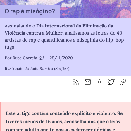
O rap é misógino?
Assinalando o
Dia Internacional da Eliminação da
Violência contra a Mulher
, analisamos as letras de 40
artistas de rap e quantificamos a misoginia do hip-hop
tuga.
Por Rute Correia
|
25/11/2020
@RuteRadio
Ilustração de João Ribeiro (
Shifter
)
Feed RSS
Partilhar por email
Partilhar por F
Partilhar 
Cop
Este artigo contém conteúdo explícito e violento. Se
tiveres menos de 16 anos, aconselhamos que o leias
com um adulto que te possa esclarecer dúvidas e