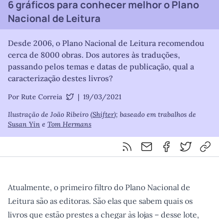
6 gráficos para conhecer melhor o Plano
Nacional de Leitura
Desde 2006, o Plano Nacional de Leitura recomendou
cerca de 8000 obras. Dos autores às traduções,
passando pelos temas e datas de publicação, qual a
caracterização destes livros?
Por Rute Correia
|
19/03/2021
@RuteRadio
Ilustração de João Ribeiro (
Shifter
); baseado em trabalhos de
Susan Yin
e
Tom Hermans
Feed RSS
Partilhar por email
Partilhar por F
Partilhar 
Cop
Atualmente, o primeiro filtro do Plano Nacional de
Leitura são as editoras. São elas que sabem quais os
livros que estão prestes a chegar às lojas – desse lote,