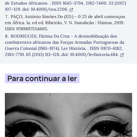
de Estudos Africanos. . ISSN 1645-3794, 2182-7400. 33 (2017)
107–129. doi: 10.4000/cea.2206.
PAÇO, António Simões Do (ED.) - 0 25 de abril començou
em África. 1a. ed ed. Ribeirão, V. N. Famalicão : Húmus, 2019.
ISBN 9789897554605.
RODRIGUES, Fátima Da Cruz - A desmobilização dos
combatentes africanos das Forças Armadas Portuguesas da
Guerra Colonial (1961-1974). Ler História. . ISSN 0870-6182,
2183-7791. 65 (2013) 113–128. doi: 10.4000/lerhistoria.484.
Para continuar a ler