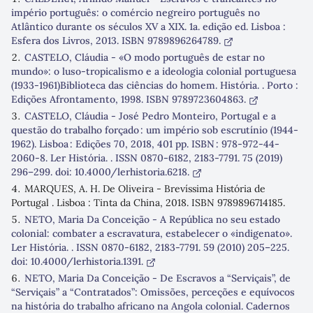
império português: o comércio negreiro português no
Atlântico durante os séculos XV a XIX. 1a. edição ed. Lisboa :
Esfera dos Livros, 2013. ISBN 9789896264789.
CASTELO, Cláudia - «O modo português de estar no
mundo»: o luso-tropicalismo e a ideologia colonial portuguesa
(1933-1961)Biblioteca das ciências do homem. História. . Porto :
Edições Afrontamento, 1998. ISBN 9789723604863.
CASTELO, Cláudia - José Pedro Monteiro, Portugal e a
questão do trabalho forçado : um império sob escrutínio (1944-
1962). Lisboa : Edições 70, 2018, 401 pp. ISBN : 978-972-44-
2060-8. Ler História. . ISSN 0870-6182, 2183-7791. 75 (2019)
296–299. doi: 10.4000/lerhistoria.6218.
MARQUES, A. H. De Oliveira - Brevíssima História de
Portugal . Lisboa : Tinta da China, 2018. ISBN 9789896714185.
NETO, Maria Da Conceição - A República no seu estado
colonial: combater a escravatura, estabelecer o «indigenato».
Ler História. . ISSN 0870-6182, 2183-7791. 59 (2010) 205–225.
doi: 10.4000/lerhistoria.1391.
NETO, Maria Da Conceição - De Escravos a “Serviçais”, de
“Serviçais” a “Contratados”: Omissões, perceções e equívocos
na história do trabalho africano na Angola colonial. Cadernos