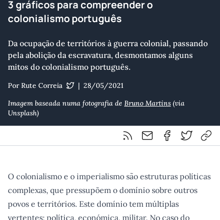
3 gráficos para compreender o
colonialismo português
Da ocupação de territórios à guerra colonial, passando
pela abolição da escravatura, desmontamos alguns
mitos do colonialismo português.
Por Rute Correia
|
28/05/2021
@RuteRadio
Imagem baseada numa fotografia de
Bruno Martins
(via
Unsplash)
Feed RSS
Partilhar por email
Partilhar por F
Partilhar 
Cop
O colonialismo e o imperialismo são estruturas políticas
complexas, que pressupõem o domínio sobre outros
povos e territórios. Este domínio tem múltiplas
vertentes: política, económica, militar. No caso do