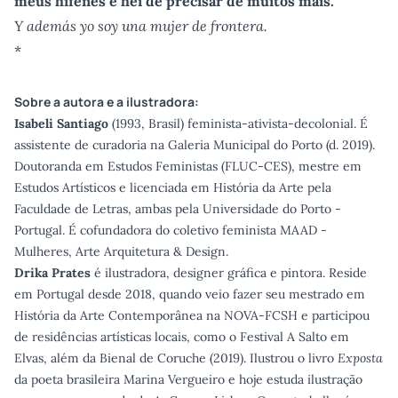
meus hífenes e hei de precisar de muitos mais.
Y además yo soy una mujer de frontera.
*
Sobre a autora e a ilustradora:
Isabeli Santiago
(1993, Brasil) feminista-ativista-decolonial. É
assistente de curadoria na Galeria Municipal do Porto (d. 2019).
Doutoranda em Estudos Feministas (FLUC-CES), mestre em
Estudos Artísticos e licenciada em História da Arte pela
Faculdade de Letras, ambas pela Universidade do Porto -
Portugal. É cofundadora do coletivo feminista MAAD -
Mulheres, Arte Arquitetura & Design.
Drika Prates
é ilustradora, designer gráfica e pintora. Reside
em Portugal desde 2018, quando veio fazer seu mestrado em
História da Arte Contemporânea na NOVA-FCSH e participou
de residências artísticas locais, como o Festival A Salto em
Elvas, além da Bienal de Coruche (2019). Ilustrou o livro
Exposta
da poeta brasileira Marina Vergueiro e hoje estuda ilustração