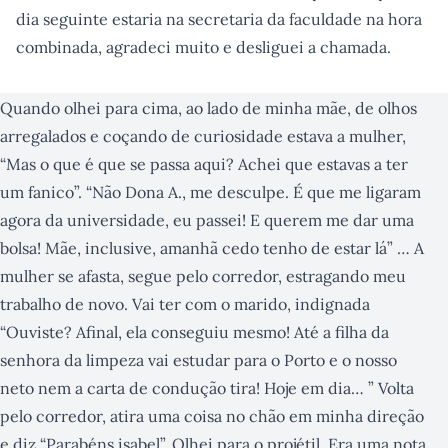
dia seguinte estaria na secretaria da faculdade na hora
combinada, agradeci muito e desliguei a chamada.
Quando olhei para cima, ao lado de minha mãe, de olhos
arregalados e coçando de curiosidade estava a mulher,
“Mas o que é que se passa aqui? Achei que estavas a ter
um fanico”. “Não Dona A., me desculpe. É que me ligaram
agora da universidade, eu passei! E querem me dar uma
bolsa! Mãe, inclusive, amanhã cedo tenho de estar lá” … A
mulher se afasta, segue pelo corredor, estragando meu
trabalho de novo. Vai ter com o marido, indignada
“Ouviste? Afinal, ela conseguiu mesmo! Até a filha da
senhora da limpeza vai estudar para o Porto e o nosso
neto nem a carta de condução tira! Hoje em dia… ” Volta
pelo corredor, atira uma coisa no chão em minha direção
e diz “Parabéns isabel”. Olhei para o projétil. Era uma nota