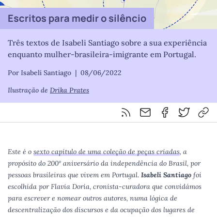
Escritos para medir o silêncio
Três textos de Isabeli Santiago sobre a sua experiência
enquanto mulher-brasileira-imigrante em Portugal.
Por Isabeli Santiago
|
08/06/2022
Ilustração de
Drika Prates
Feed RSS
Partilhar por email
Partilhar por F
Partilhar 
Cop
Este é o
sexto capítulo de uma coleção de peças criadas
, a
propósito do 200º aniversário da independência do Brasil, por
pessoas brasileiras que vivem em Portugal.
Isabeli Santiago
foi
escolhida por Flavia Doria, cronista-curadora que convidámos
para escrever e nomear outros autores, numa lógica de
descentralização dos discursos e da ocupação dos lugares de